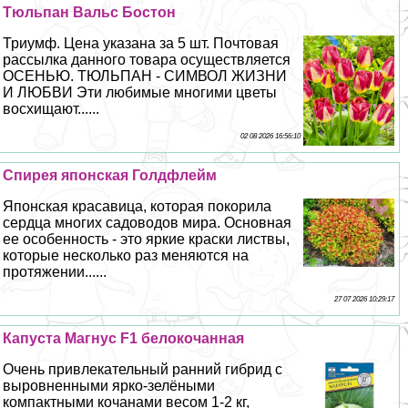
Тюльпан Вальс Бостон
Триумф. Цена указана за 5 шт. Почтовая
рассылка данного товара осуществляется
ОСЕНЬЮ. ТЮЛЬПАН - СИМВОЛ ЖИЗНИ
И ЛЮБВИ Эти любимые многими цветы
восхищают......
02 08 2026 16:56:10
Спирея японская Голдфлейм
Японская красавица, которая покорила
сердца многих садоводов мира. Основная
ее особенность - это яркие краски листвы,
которые несколько раз меняются на
протяжении......
27 07 2026 10:29:17
Капуста Магнус F1 белокочанная
Очень привлекательный ранний гибрид с
выровненными ярко-зелёными
компактными кочанами весом 1-2 кг,