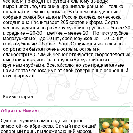
чеснок. И приходят к неутешительному выводу:
выращивать то, что они выращивали раньше – только
понапрасну землю занимать. В нашем объединении
собрана самая большая в России коллекция чеснока,
сегодня она насчитывает 265 сортов и форм. Сорта
чеснока делятся по размеру луковиц: крупные – более 30
г, средние – 20-30 г, мелкие – менее 20 г. По числу зубков:
малозубковые – до 10 шт., среднезубковые – 10-15 шт.,
многозубковые – более 15 шт. Отличается чеснок и по
остроте: он бывает очень острым, острым и
слабоострым.Озимый чеснок отличается скороспелостью,
высокой урожайностью, крупными луковицами с
крупными зубками. Все, абсолютно все предлагаемые
нами сорта чеснока имеют свой совершенно особенный
вкус и аромат.
Комментарии:
Абрикос Викинг
Один из лучших самоплодных сортов
зимостойких абрикосов. Самый настоящий
северный воин, выдерживающий морозы