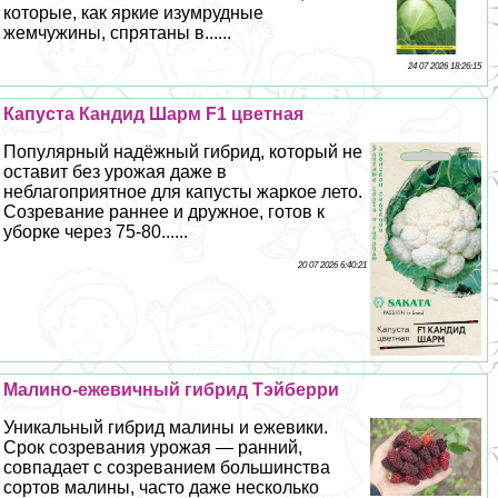
которые, как яркие изумрудные
жемчужины, спрятаны в......
24 07 2026 18:26:15
Капуста Кандид Шарм F1 цветная
Популярный надёжный гибрид, который не
оставит без урожая даже в
нeблагоприятное для капусты жаркое лето.
Созревание раннее и дружное, готов к
уборке через 75-80......
20 07 2026 6:40:21
Малино-ежевичный гибрид Тэйберри
Уникальный гибрид малины и ежевики.
Срок созревания урожая — ранний,
совпадает с созреванием большинства
сортов малины, часто даже несколько