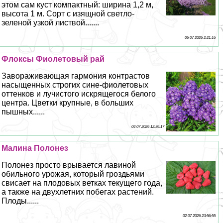
этом сам куст компактный: ширина 1,2 м,
высота 1 м. Сорт с изящной светло-
зеленой узкой листвой.......
06 07 2026 2:21:16
Флоксы Фиолетовый рай
Завораживающая гармония контрастов
насыщенных строгих сине-фиолетовых
оттенков и лучистого искрящегося белого
центра. Цветки крупные, в больших
пышных......
04 07 2026 12:36:17
Малина Полонез
Полонез просто врывается лавиной
обильного урожая, который гроздьями
свисает на плодовых ветках текущего года,
а также на двухлетних побегах растений.
Плоды......
02 07 2026 23:56:55