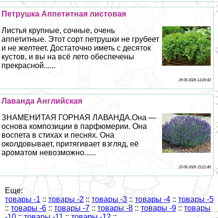
Петрушка Аппетитная листовая
Листья крупные, сочные, очень
аппетитные. Этот сорт петрушки не грубеет
и не желтеет. Достаточно иметь с десяток
кустов, и вы на всё лето обеспечены
прекрасной......
29 06 2026 13:20:42
Лаванда Английская
ЗНАМЕНИТАЯ ГОРНАЯ ЛАВАНДА.Она —
основа композиции в парфюмерии. Она
воспета в стихах и песнях. Она
околдовывает, притягивает взгляд, её
ароматом невозможно......
23 06 2026 15:21:40
Еще:
товары -1
::
товары -2
::
товары -3
::
товары -4
::
товары -5
::
товары -6
::
товары -7
::
товары -8
::
товары -9
::
товары
-10
::
товары -11
::
товары -12
::