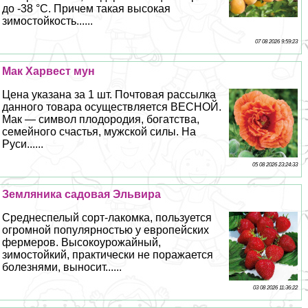
до -38 °С. Причем такая высокая
зимостойкость......
07 08 2026 9:59:23
Мак Харвест мун
Цена указана за 1 шт. Почтовая рассылка
данного товара осуществляется ВЕСНОЙ.
Мак — символ плодородия, богатства,
семейного счастья, мужской силы. На
Руси......
05 08 2026 23:24:33
Земляника садовая Эльвира
Среднеспелый сорт-лакомка, пользуется
огромной популярностью у европейских
фермеров. Высокоурожайный,
зимостойкий, пpaктически не поражается
болезнями, выносит......
03 08 2026 11:36:22