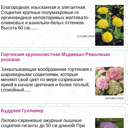
Благородная, изысканная и элегантная.
Соцветия крупные полумахровые ге
opгиновидные неповторимых желтовато-
оливковых и ванильно-белых оттенков.
Высота 60 см.......
11 07 2026 1:29:34
Гортензия крупнолистная Мэджикал Революшн
розовая
Захватывающая воображение гортензия с
шаровидными соцветиями, которые
меняют свой цвет по мере созревания -
яркий в начале цветения и более теплый,
спокойный......
09 07 2026 17:51:11
Буддлея Гулливер
Лилово-сиреневые ажурные пышные
соцветия-гиганты до 50 см длиной! При