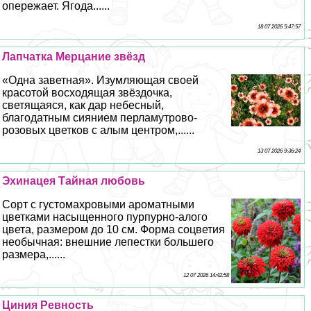
опережает. Ягода......
18 07 2026 5:47:57
Лапчатка Мерцание звёзд
«Одна заветная». Изумляющая своей
красотой восходящая звёздочка,
светящаяся, как дар небесный,
благодатным сиянием перламутрово-
розовых цветков с алым центром,......
13 07 2026 9:36:24
Эхинацея Тайная любовь
Сорт с густомахровыми ароматными
цветками насыщенного пурпурно-алого
цвета, размером до 10 см. Форма соцветия
необычная: внешние лепестки большего
размера,......
12 07 2026 14:42:58
Циния Ревность